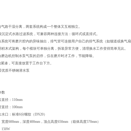
 水路气路干湿分离，两套系统构成一个整体又互相独立。
 三级沉淀式水路过滤系统，可兼容两种连接方法：循环式或直排式。
 气路系统可将磨片腔内的异味抽出，排气管可连接用户自己的排气系统（如烟道或换气
 采用积木式架构，每个模块可单独分离，拆装异常方便，清理换水工作变得简单无比。
 可由磨边机控制水泵气泵的启停，仅在磨片时才工作，节能降噪。
 结构紧凑，可直接放置于工作台下方。
内置优质不锈钢潜水泵
参数
直径：110mm
直径：100mm
出水口：标准6分螺纹（DN20）
宽度600mm，深度400mm，顶点高度650mm （箱体高度570mm）
150W