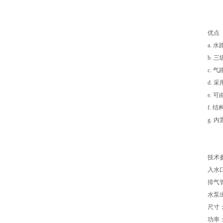
优点
a.
b.
c.
d.
e.
f.
g. 
技术
入水口
排气管
水泵
尺寸：
功率：