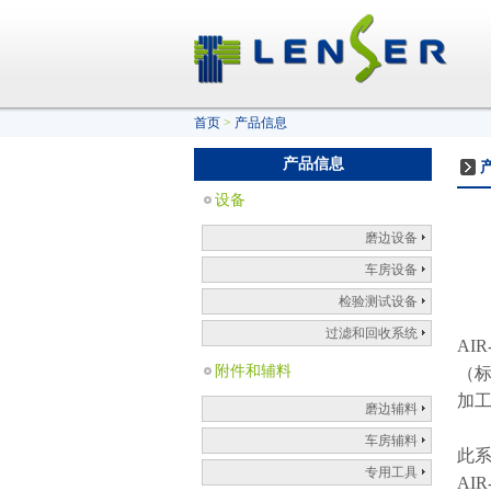
首页
>
产品信息
产品信息
设备
磨边设备
车房设备
检验测试设备
过滤和回收系统
AI
附件和辅料
（
加
磨边辅料
车房辅料
此
专用工具
AI