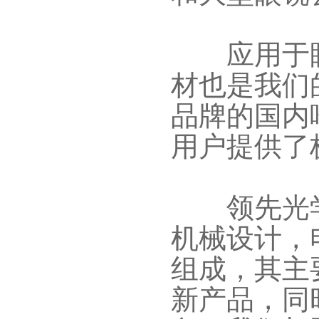
应用于眼
材也是我们
品牌的国内
用户提供了
领先光学
机械设计，
组成，其主
新产品，同