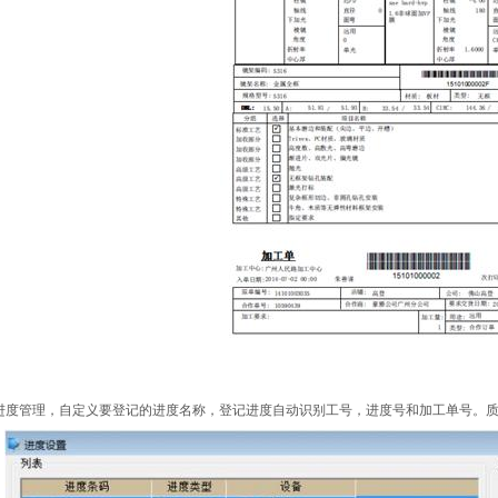
进度管理，自定义要登记的进度名称，登记进度自动识别工号，进度号和加工单号。