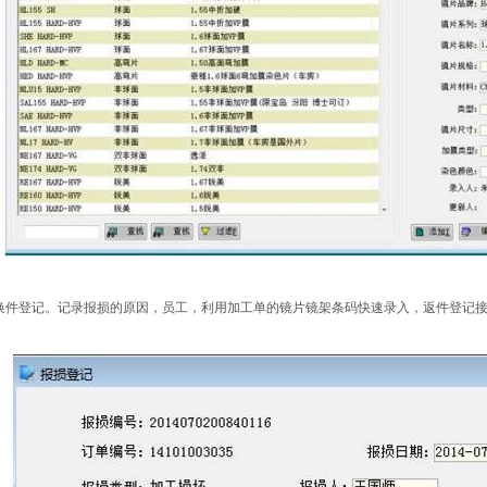
换件登记。记录报损的原因，员工，利用加工单的镜片镜架条码快速录入，返件登记