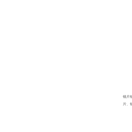
镜片
片、